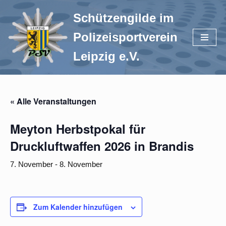
Schützengilde im
Zum
Polizeisportverein
Inhalt
springen
Leipzig e.V.
« Alle Veranstaltungen
Meyton Herbstpokal für
Druckluftwaffen 2026 in Brandis
7. November
-
8. November
Zum Kalender hinzufügen