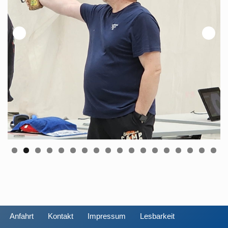
0
1
2
3
4
5
6
7
8
Anfahrt
Kontakt
Impressum
Lesbarkeit