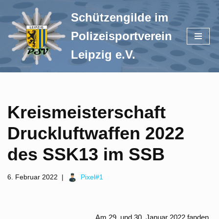
Schützengilde im
Zum
Polizeisportverein
Inhalt
springen
Leipzig e.V.
Kreismeisterschaft
Druckluftwaffen 2022
des SSK13 im SSB
6. Februar 2022
Pixel#1
Am 29. und 30. Januar 2022 fanden