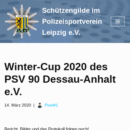
Schützengilde im
Zum
Polizeisportverein
Inhalt
springen
Leipzig e.V.
Winter-Cup 2020 des
PSV 90 Dessau-Anhalt
e.V.
14. März 2020
Pixel#1
Bericht, Bilder und das Protokoll folgen noch!