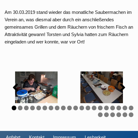
Am 30.03.2019 stand wieder das monatliche Saubermachen im
Verein an, was diesmal aber durch ein anschließendes
gemeinsames Grillen und dem Räuchern von frischem Fisch an
Attraktivität gewann!
Torsten und Sylvia hatten zum Räuchern
eingeladen und wer konnte, war vor Ort!
0
1
2
3
4
5
6
7
8
9
0
1
2
3
4
5
6
Anfahrt
Kontakt
Impressum
Lesbarkeit