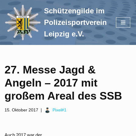
Schützengilde im
Zum
Polizeisportverein
Inhalt
springen
Leipzig e.V.
27. Messe Jagd &
Angeln – 2017 mit
großem Areal des SSB
15. Oktober 2017
Pixel#1
Auch 2017 war der