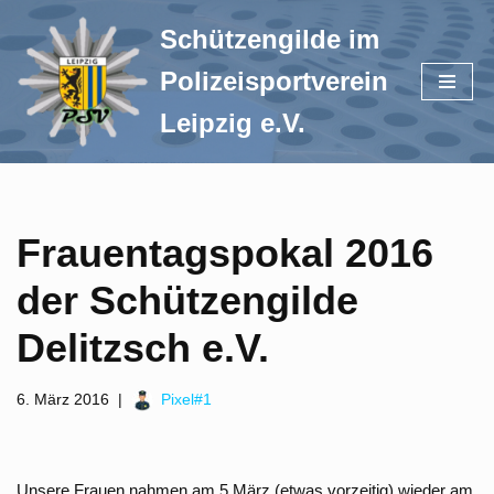
Schützengilde im
Zum
Polizeisportverein
Inhalt
springen
Leipzig e.V.
Frauentagspokal 2016
der Schützengilde
Delitzsch e.V.
6. März 2016
Pixel#1
Unsere Frauen nahmen am 5 März (etwas vorzeitig) wieder am